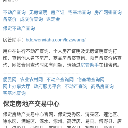
网查询。
不动产查询
无房证明
房产证
宅基地查询
房产网签查询
备案价
成交价查询
退定金
保定不动产查询
房管助手：
bdc.wenxiaha.com/fgzswang/
用户在进行不动产查询、个人房产证明及无房证明查询打
印、查询他人名下房产、商品房备案查询、预售备案价格查
询、网签合同查询时如有问题，请通过
房管助手
在线咨询。
便民网
农业农村网
不动产查询网
宅基地查询网
网上办事大厅
政府服务平台
不动产查询
商品房查询
宅基地查询
保定房地产交易中心
保定房地产交易中心官网，保定竞秀区、清苑区、莲池区、
徐水区、满城区、涞水、涿州、高碑店、易县、博野县、唐