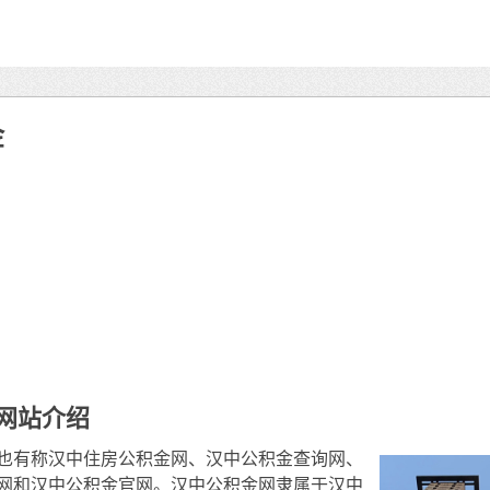
金
网站介绍
也有称汉中住房公积金网、汉中公积金查询网、
网和汉中公积金官网。汉中公积金网隶属于汉中