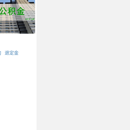
询
退定金