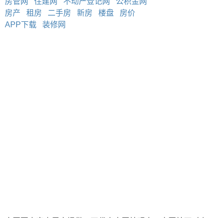
房管网
住建网
不动产登记网
公积金网
房产
租房
二手房
新房
楼盘
房价
APP下载
装修网