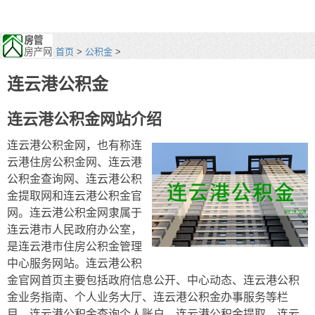
首页
>
公积金
>
连云港公积金
连云港公积金网站介绍
连云港公积金网，也有称连
云港住房公积金网、连云港
公积金查询网、连云港公积
金提取网和连云港公积金官
网。连云港公积金网隶属于
连云港市人民政府办公室，
是连云港市住房公积金管理
中心服务网站。连云港公积
金官网首页主要包括政府信息公开、中心动态、连云港公积
金业务指南、个人业务大厅、连云港公积金办事服务等栏
目。连云港公积金查询个人账户、连云港公积金提取、连云