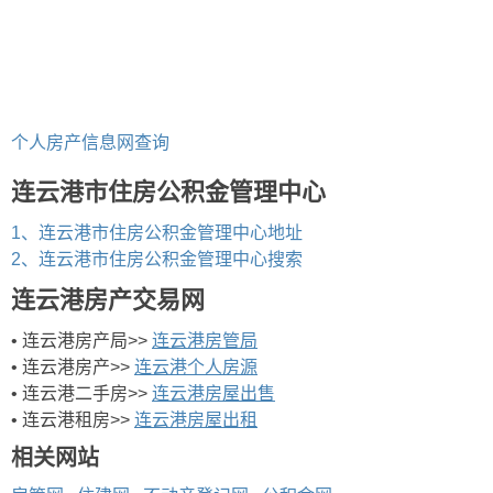
个人房产信息网查询
连云港市住房公积金管理中心
1、连云港市住房公积金管理中心地址
2、连云港市住房公积金管理中心搜索
连云港房产交易网
• 连云港房产局>>
连云港房管局
• 连云港房产>>
连云港个人房源
• 连云港二手房>>
连云港房屋出售
• 连云港租房>>
连云港房屋出租
相关网站